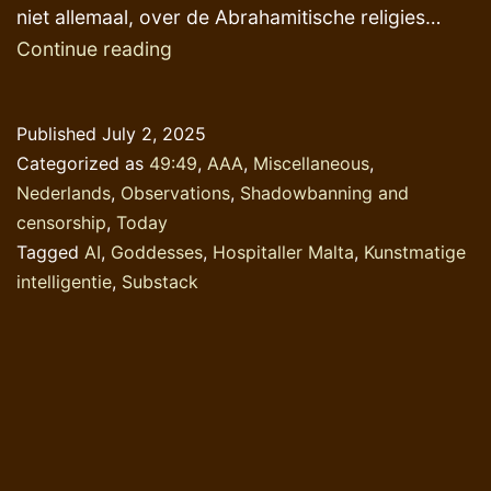
niet allemaal, over de Abrahamitische religies…
Een
Continue reading
aanloop
via
Published
July 2, 2025
Malta
Categorized as
49:49
,
AAA
,
Miscellaneous
,
Nederlands
,
Observations
,
Shadowbanning and
censorship
,
Today
Tagged
AI
,
Goddesses
,
Hospitaller Malta
,
Kunstmatige
intelligentie
,
Substack