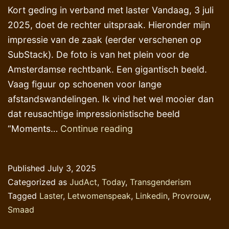
Kort geding in verband met laster Vandaag, 3 juli
2025, doet de rechter uitspraak. Hieronder mijn
impressie van de zaak (eerder verschenen op
SubStack). De foto is van het plein voor de
Amsterdamse rechtbank. Een gigantisch beeld.
Vaag figuur op schoenen voor lange
afstandswandelingen. Ik vind het wel mooier dan
dat reusachtige impressionistische beeld
Een
“Moments…
Continue reading
vreemd
juridisch
Published
July 3, 2025
spektakel
Categorized as
JudAct
,
Today
,
Transgenderism
in
Tagged
Laster
,
Letwomenspeak
,
Linkedin
,
Provrouw
,
Amsterdam
Smaad