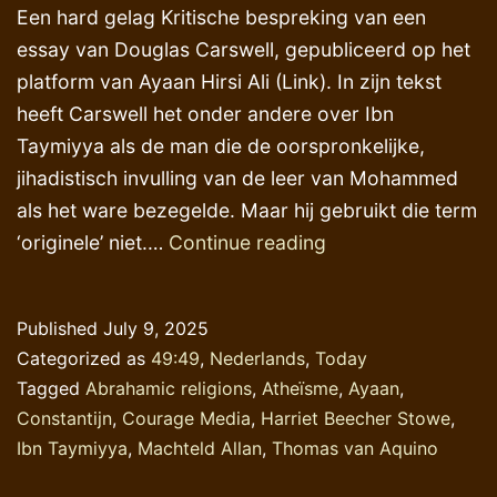
Een hard gelag Kritische bespreking van een
essay van Douglas Carswell, gepubliceerd op het
platform van Ayaan Hirsi Ali (Link). In zijn tekst
heeft Carswell het onder andere over Ibn
Taymiyya als de man die de oorspronkelijke,
jihadistisch invulling van de leer van Mohammed
als het ware bezegelde. Maar hij gebruikt die term
Overdonderend
‘originele’ niet.…
Continue reading
gelijk
krijgen
Published
July 9, 2025
Categorized as
49:49
,
Nederlands
,
Today
Tagged
Abrahamic religions
,
Atheïsme
,
Ayaan
,
Constantijn
,
Courage Media
,
Harriet Beecher Stowe
,
Ibn Taymiyya
,
Machteld Allan
,
Thomas van Aquino