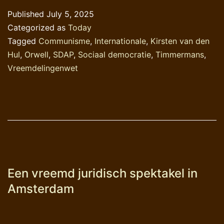
keer
Published
July 5, 2025
over
Categorized as
Today
dat
Tagged
Communisme
,
Internationale
,
Kirsten van den
congres
Hul
,
Orwell
,
SDAP
,
Sociaal democratie
,
Timmermans
,
Vreemdelingenwet
Een vreemd juridisch spektakel in
Amsterdam