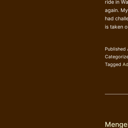
ride in Wal
again. My
had chall
is taken 
Published
Categoriz
Tagged
Ad
Mengel