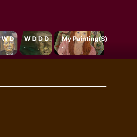
 W D
W D D D
My Painting(s)
.
.