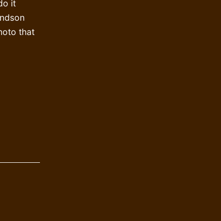
do it
andson
hoto that