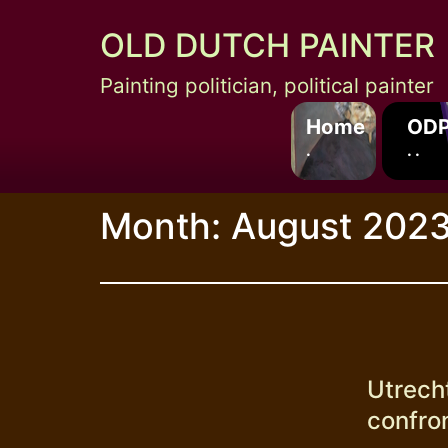
Skip
OLD DUTCH PAINTER
to
content
Painting politician, political painter
Home
ODP
.
. .
Month:
August 202
Utrech
confro