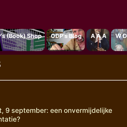
’s (book) Shop
ODP’s Blog
A A A
W D
.
.
.
3
t, 9 september: een onvermijdelijke
ntatie?