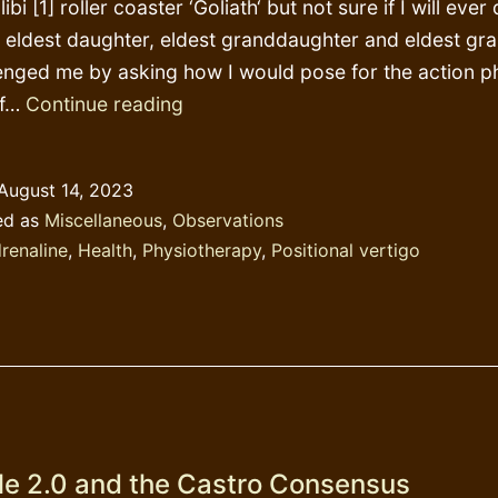
ibi [1] roller coaster ‘Goliath‘ but not sure if I will ever 
 eldest daughter, eldest granddaughter and eldest gr
enged me by asking how I would pose for the action p
Kinds
of…
Continue reading
of
Zen
August 14, 2023
in
ed as
Miscellaneous
,
Observations
a
renaline
,
Health
,
Physiotherapy
,
Positional vertigo
roller
coaster
e 2.0 and the Castro Consensus