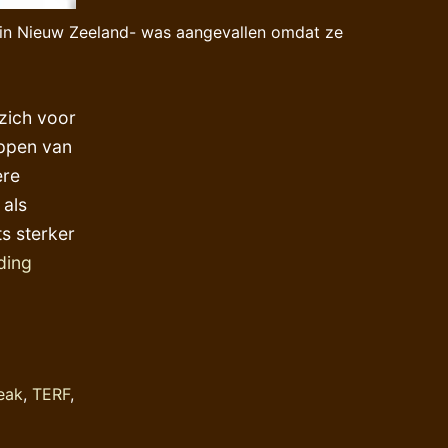
ze -in Nieuw Zeeland- was aangevallen omdat ze
zich voor
eppen van
ere
 als
s sterker
Utrecht,
ding
9
september:
een
onvermijdelijke
eak
,
TERF
,
confrontatie?