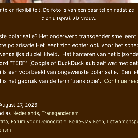
te en flexibiliteit. De foto is van een paar tellen nadat 
zich uitsprak als vrouw.
e polarisatie? Het onderwerp transgenderisme leent 
e polarisatie.Het leent zich echter ook voor het sch
 wenselijke duidelijkheid. Het hanteren van het bijzond
rd “TERF” (Google of DuckDuck aub zelf wat met dat
 is een voorbeeld van ongewenste polarisatie. Een iet
 is het gebruik van de term ‘transfobie’…
Continue rea
August 27, 2023
ed as
Nederlands
,
Transgenderism
tifa
,
Forum voor Democratie
,
Kellie-Jay Keen
,
Letwomensp
erism