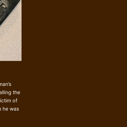
man’s
lling the
ictim of
n he was