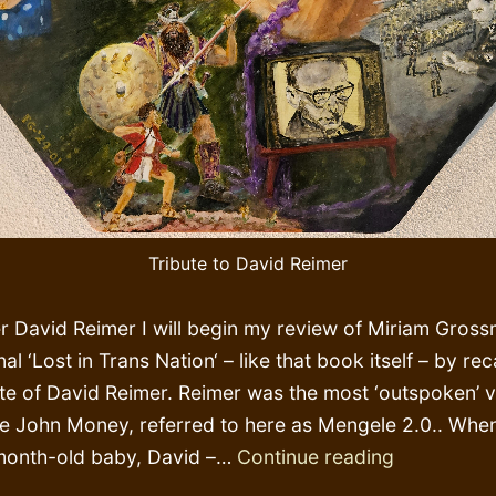
Tribute to David Reimer
David Reimer I will begin my review of Miriam Gross
 ‘Lost in Trans Nation‘ – like that book itself – by reca
fate of David Reimer. Reimer was the most ‘outspoken’ v
ble John Money, referred to here as Mengele 2.0.. Whe
Mengele
month-old baby, David –…
Continue reading
2.0