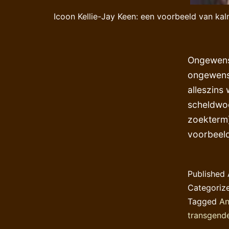
Icoon Kellie-Jay Keen: een voorbeeld van kalm
Ongewenst
ongewenst
alleszins
scheldwoo
zoekterm)
voorbeeld
Published
Categoriz
Tagged
An
transgend