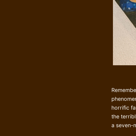
Remember 
phenomenal
horrific 
the terri
a seven-