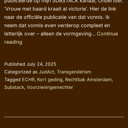
publiceerde op mijn SUBSTACK kanaal; Ondertitel:
‘Vrouw met baard kraait al victorie‘. Hier de link
naar de officiële publicatie van dat vonnis. Ik
neem dat vonnis even verderop compleet en
letterlijk over – alleen de vormgeving…
Continue
Justitieel
reading
activisme
in
Published
July 24, 2025
beeld
Categorized as
JudAct
,
Transgenderism
Tagged
ECHR
,
Kort geding
,
Rechtbak Amsterdam
,
Substack
,
Voorzieningenrechter