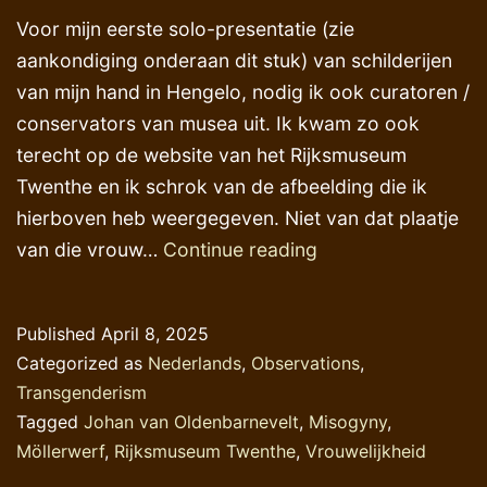
Voor mijn eerste solo-presentatie (zie
aankondiging onderaan dit stuk) van schilderijen
van mijn hand in Hengelo, nodig ik ook curatoren /
conservators van musea uit. Ik kwam zo ook
terecht op de website van het Rijksmuseum
Twenthe en ik schrok van de afbeelding die ik
hierboven heb weergegeven. Niet van dat plaatje
‘Niet-
van die vrouw…
Continue reading
mannelijke
kunstenaars’
Published
April 8, 2025
in
Categorized as
Nederlands
,
Observations
,
Rijksmuseum
Transgenderism
Twenthe
Tagged
Johan van Oldenbarnevelt
,
Misogyny
,
Möllerwerf
,
Rijksmuseum Twenthe
,
Vrouwelijkheid