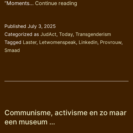
Een
“Moments…
Continue reading
vreemd
juridisch
Published
July 3, 2025
spektakel
Categorized as
JudAct
,
Today
,
Transgenderism
in
Tagged
Laster
,
Letwomenspeak
,
Linkedin
,
Provrouw
,
Amsterdam
Smaad
Communisme, activisme en zo maar
een museum …