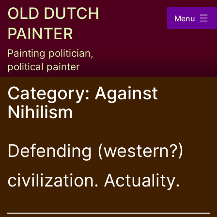
Skip
OLD DUTCH
Menu
to
PAINTER
content
Painting politician,
political painter
Category:
Against
Nihilism
Defending (western?)
civilization. Actuality.