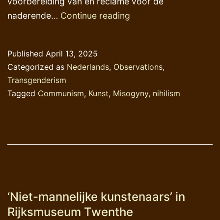
voorbereiding ván en reclame vóór de
Kuddes
naderende…
Continue reading
roze
olifanten
Published
April 13, 2025
in
Categorized as
Nederlands
,
Observations
,
musea
Transgenderism
Tagged
Communism
,
Kunst
,
Misogyny
,
nihilism
‘Niet-mannelijke kunstenaars’ in
Rijksmuseum Twenthe