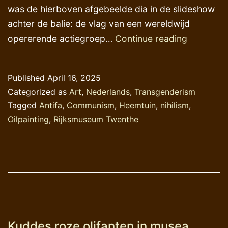
was de hierboven afgebeelde dia in de slideshow
achter de balie: de vlag van een wereldwijd
Communi
opererende actiegroep…
Continue reading
activisme
en
Published
April 16, 2025
zo
Categorized as
Art
,
Nederlands
,
Transgenderism
maar
Tagged
Antifa
,
Communism
,
Heemtuin
,
nihilism
,
een
Oilpainting
,
Rijksmuseum Twenthe
museum
…
Kuddes roze olifanten in musea