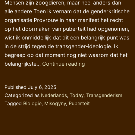
Mensen zijn zoogdieren, maar heel anders dan
alle andere Toen ik vernam dat de genderkritische
organisatie Provrouw in haar manifest het recht
op het doormaken van puberteit had opgenomen,
wist ik onmiddellijk dat dit een belangrijk punt was
in de strijd tegen de transgender-ideologie. Ik
begreep op dat moment nog niet waarom dat het
Het
belangrijkste…
Continue reading
recht
op
Published
July 6, 2025
(menselijke)
Categorized as
Nederlands
,
Today
,
Transgenderism
puberteit
Tagged
Biologie
,
Misogyny
,
Puberteit