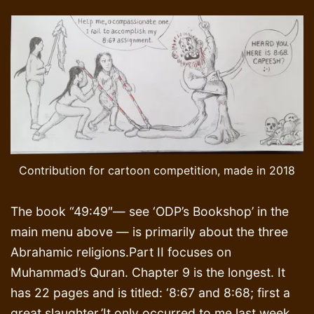
Contribution for cartoon competition, made in 2018
The book “49:49″— see ‘ODP’s Bookshop’ in the
main menu above — is primarily about the three
Abrahamic religions.Part II focuses on
Muhammad’s Quran. Chapter 9 is the longest. It
has 22 pages and is titled: ‘8:67 and 8:68; first a
great slaughter.’It only occurred to me last week