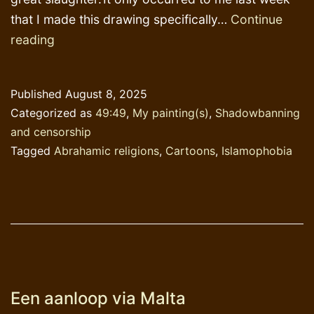
that I made this drawing specifically…
Continue
The
reading
longest
chapter
Published
August 8, 2025
in
Categorized as
49:49
,
My painting(s)
,
Shadowbanning
’49:49′
and censorship
Tagged
Abrahamic religions
,
Cartoons
,
Islamophobia
Een aanloop via Malta