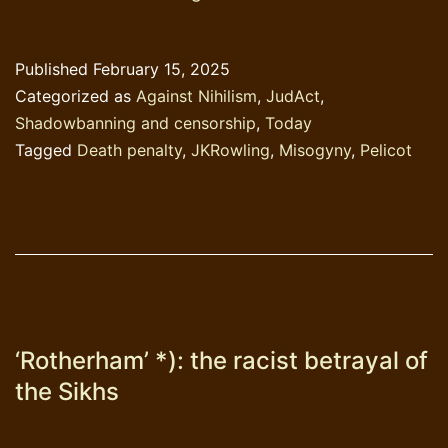
penalty
as
Published
February 15, 2025
ultimate
Categorized as
Against Nihilism
,
JudAct
,
taboo
Shadowbanning and censorship
,
Today
word
Tagged
Death penalty
,
JKRowling
,
Misogyny
,
Pelicot
‘Rotherham’ *): the racist betrayal of
the Sikhs