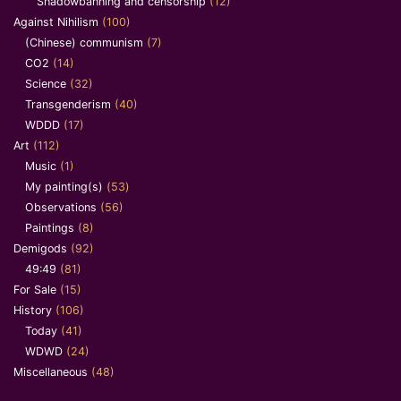
Shadowbanning and censorship
(12)
Against Nihilism
(100)
(Chinese) communism
(7)
CO2
(14)
Science
(32)
Transgenderism
(40)
WDDD
(17)
Art
(112)
Music
(1)
My painting(s)
(53)
Observations
(56)
Paintings
(8)
Demigods
(92)
49:49
(81)
For Sale
(15)
History
(106)
Today
(41)
WDWD
(24)
Miscellaneous
(48)