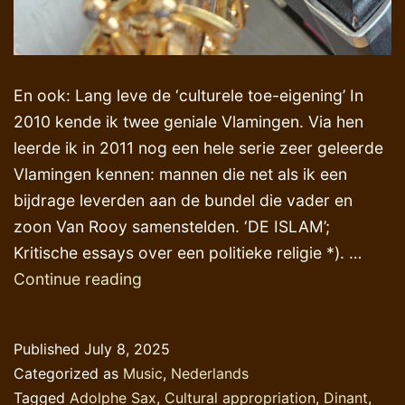
En ook: Lang leve de ‘culturele toe-eigening’ In
2010 kende ik twee geniale Vlamingen. Via hen
leerde ik in 2011 nog een hele serie zeer geleerde
Vlamingen kennen: mannen die net als ik een
bijdrage leverden aan de bundel die vader en
zoon Van Rooy samenstelden. ‘DE ISLAM’;
Kritische essays over een politieke religie *). …
Geniale
Continue reading
Vlamingen
en
Published
July 8, 2025
een
Categorized as
Music
,
Nederlands
Waals
Tagged
Adolphe Sax
,
Cultural appropriation
,
Dinant
,