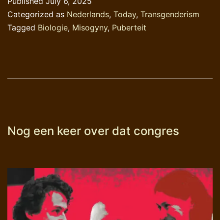
Published
July 6, 2025
(menselijke)
Categorized as
Nederlands
,
Today
,
Transgenderism
puberteit
Tagged
Biologie
,
Misogyny
,
Puberteit
Nog een keer over dat congres