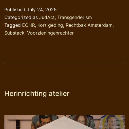
in
Published
July 24, 2025
beeld
Categorized as
JudAct
,
Transgenderism
Tagged
ECHR
,
Kort geding
,
Rechtbak Amsterdam
,
Substack
,
Voorzieningenrechter
Herinrichting atelier