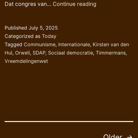
Nog
Dat congres van…
Continue reading
een
keer
Published
July 5, 2025
over
Categorized as
Today
dat
Tagged
Communisme
,
Internationale
,
Kirsten van den
congres
Hul
,
Orwell
,
SDAP
,
Sociaal democratie
,
Timmermans
,
Vreemdelingenwet
Posts
Older