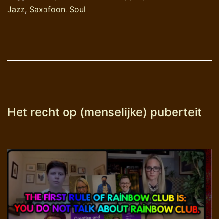
muzikaal
Jazz
,
Saxofoon
,
Soul
genie
Het recht op (menselijke) puberteit