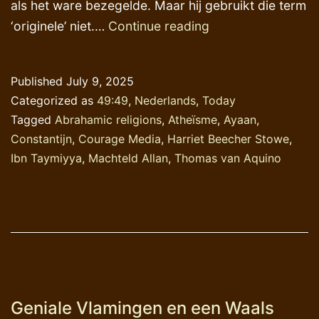
als het ware bezegelde. Maar hij gebruikt die term
Overdonderend
‘originele’ niet.…
Continue reading
gelijk
krijgen
Published
July 9, 2025
Categorized as
49:49
,
Nederlands
,
Today
Tagged
Abrahamic religions
,
Atheïsme
,
Ayaan
,
Constantijn
,
Courage Media
,
Harriet Beecher Stowe
,
Ibn Taymiyya
,
Machteld Allan
,
Thomas van Aquino
Geniale Vlamingen en een Waals