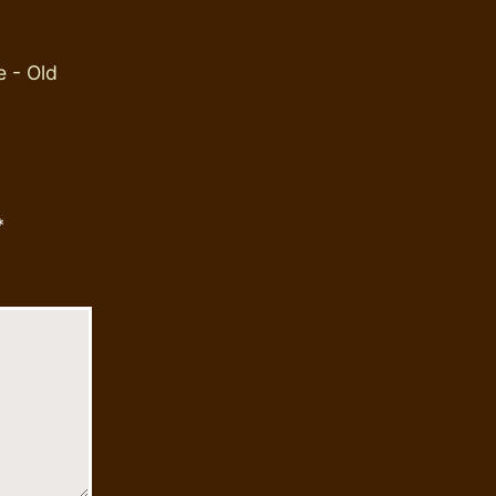
e - Old
*