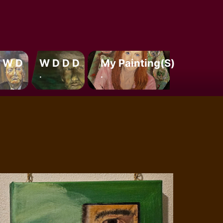
 W D
W D D D
My Painting(s)
.
.