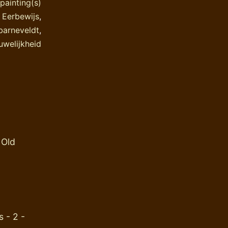
painting(s)
,
Eerbewijs
,
barneveldt
,
uwelijkheid
 Old
 - 2 -