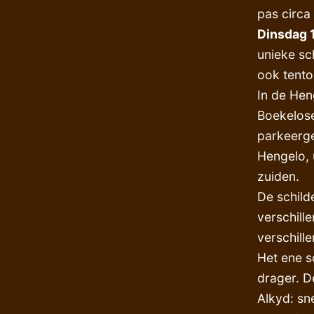
pas circa 
Dinsdag 
unieke sc
ook tento
In de He
Boekelose
parkeerge
Hengelo, 
zuiden.
De schild
verschill
verschill
Het ene s
drager. D
Alkyd: sn