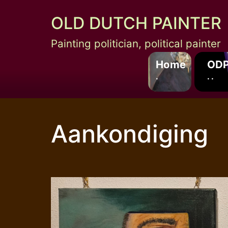
Skip
OLD DUTCH PAINTER
to
content
Painting politician, political painter
Home
ODP
.
. .
Aankondiging