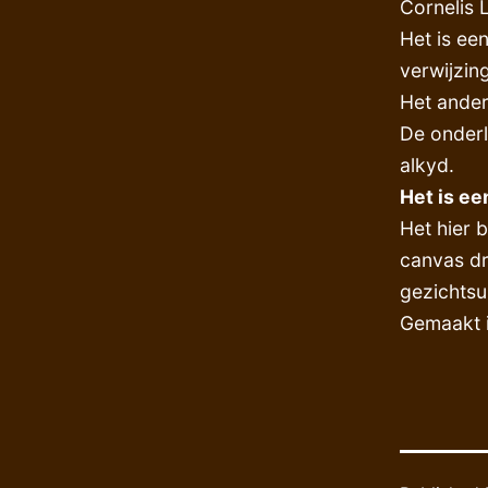
Cornelis 
Het is ee
verwijzing
Het ander
De onderla
alkyd.
Het is e
Het hier b
canvas dr
gezichtsu
Gemaakt i