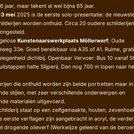
6 jaar, maar tekent al wel bijna 65 jaar.
13 mei
2025 is de eerste solo-presentatie: de nieuwst
hilderijen worden onthuld. Circa 20 oudere schilderij
ongesteld.
ngelose
Kunstenaarswerkplaats Möllerwerf
; Oude
weg 33e. Goed bereikbaar via A35 of A1. Ruime, grat
legenheid dichtbij. Openbaar Vervoer: Bus 10 vanaf S
uitstappen halte Slijperij. Dan nog 700 m lopen naar he
erijen die onthuld worden zijn beide portretten maar in
ende stijlen, met zeer verschillende onderwerpen en
ende materialen uitgevoerd.
childerij staat op een zelfgemaakte, houten, zevenhoe
e eerste verflagen zijn aangebracht in acryl, de verder
el drogende olieverf (Werkwijze geleerd van de bero