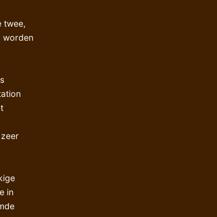
e twee,
en worden
is
tation
t
 zeer
kige
e in
emde