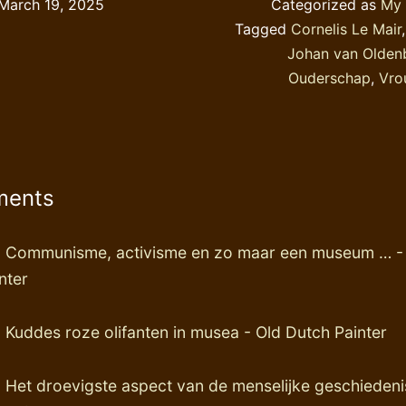
March 19, 2025
Categorized as
My 
Tagged
Cornelis Le Mair
Johan van Olden
Ouderschap
,
Vro
ments
:
Communisme, activisme en zo maar een museum … -
nter
:
Kuddes roze olifanten in musea - Old Dutch Painter
:
Het droevigste aspect van de menselijke geschiedenis