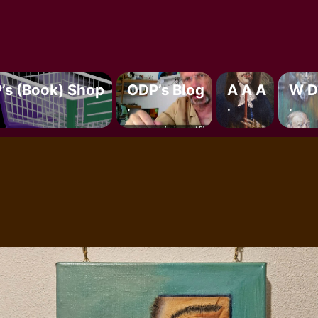
’s (book) Shop
ODP’s Blog
A A A
W D
.
.
.