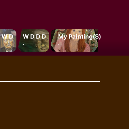
 W D
W D D D
My Painting(s)
.
.