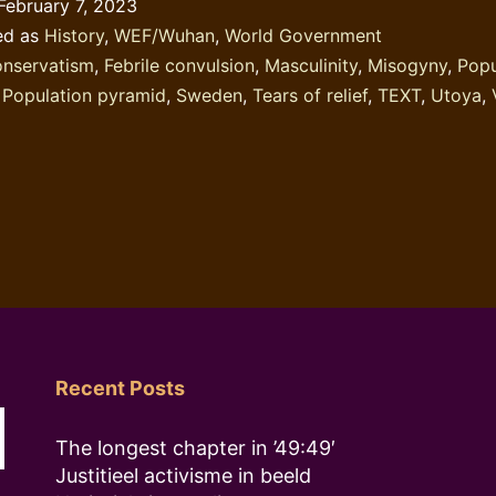
February 7, 2023
at
ed as
History
,
WEF/Wuhan
,
World Government
Swedish
nservatism
,
Febrile convulsion
,
Masculinity
,
Misogyny
,
Popu
Superiority
,
Population pyramid
,
Sweden
,
Tears of relief
,
TEXT
,
Utoya
,
Recent Posts
The longest chapter in ’49:49′
Justitieel activisme in beeld