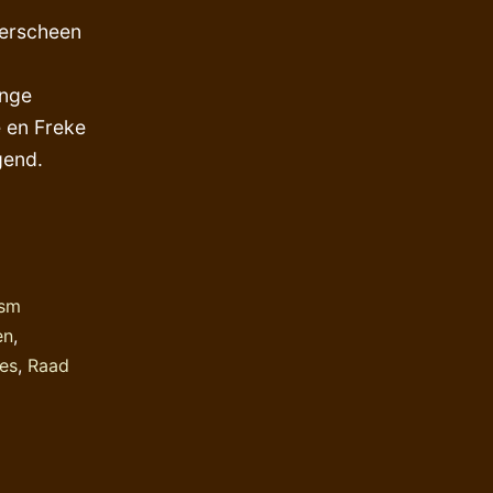
verscheen
ange
 en Freke
gend.
ism
en
,
res
,
Raad