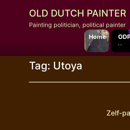
Skip
OLD DUTCH PAINTER
to
content
Painting politician, political painter
Home
ODP
.
. .
Tag:
Utoya
Zelf-pa