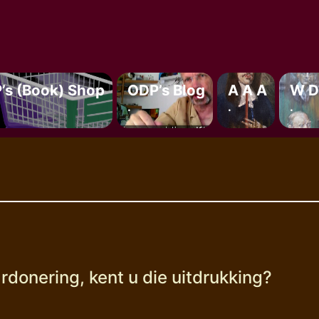
’s (book) Shop
ODP’s Blog
A A A
W D
.
.
.
rdonering, kent u die uitdrukking?