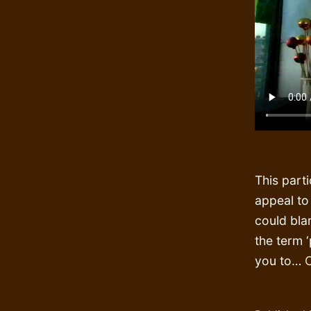
This parti
appeal to 
could bla
the term 
you to…
C