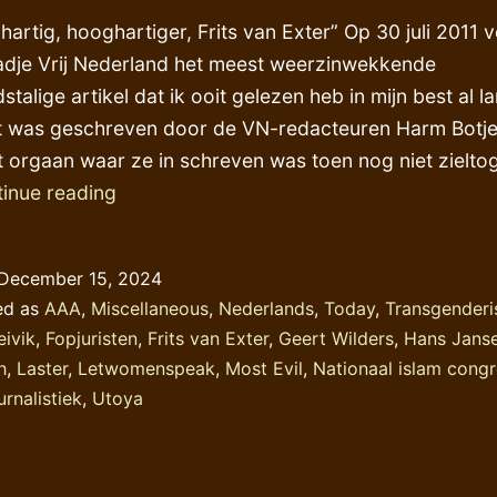
hartig, hooghartiger, Frits van Exter” Op 30 juli 2011 
aadje Vrij Nederland het meest weerzinwekkende
talige artikel dat ik ooit gelezen heb in mijn best al l
t was geschreven door de VN-redacteuren Harm Botje
et orgaan waar ze in schreven was toen nog niet zielto
Zelf-
inue reading
pardonering,
kent
December 15, 2024
u
ed as
AAA
,
Miscellaneous
,
Nederlands
,
Today
,
Transgender
die
eivik
,
Fopjuristen
,
Frits van Exter
,
Geert Wilders
,
Hans Jans
uitdrukking?
h
,
Laster
,
Letwomenspeak
,
Most Evil
,
Nationaal islam cong
urnalistiek
,
Utoya