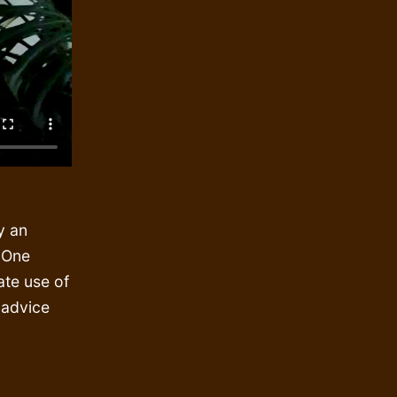
y an
. One
ate use of
 advice