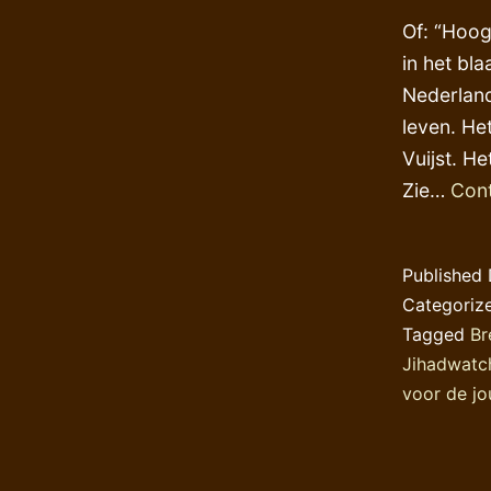
Of: “Hoog
in het bl
Nederlands
leven. He
Vuijst. H
Zie…
Cont
Published
Categoriz
Tagged
Br
Jihadwatc
voor de jo