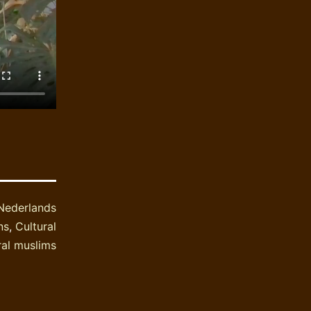
Nederlands
ns
,
Cultural
ral muslims