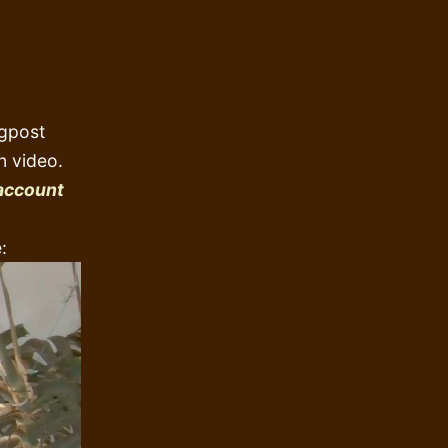
ogpost
n video.
account
: