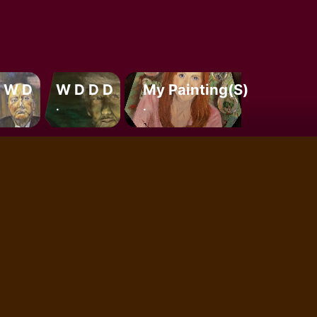
 W D
W D D D
My Painting(s)
.
.