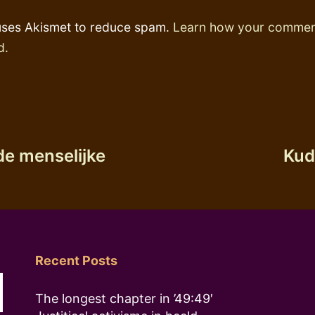
 uses Akismet to reduce spam.
Learn how your comment
d.
de menselijke
Kud
Recent Posts
The longest chapter in ’49:49′