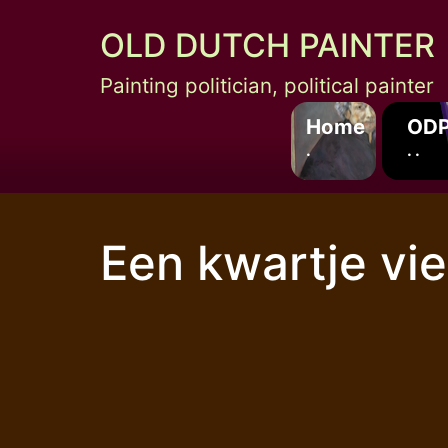
Skip
OLD DUTCH PAINTER
to
content
Painting politician, political painter
Home
ODP
.
. .
Een kwartje vie