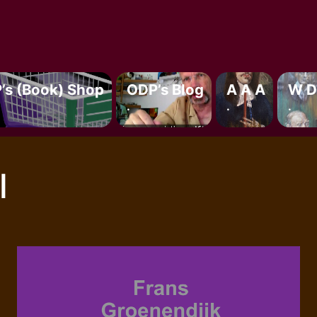
’s (book) Shop
ODP’s Blog
A A A
W D
.
.
.
l